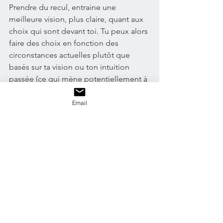
Prendre du recul, entraine une 
meilleure vision, plus claire, quant aux 
choix qui sont devant toi. Tu peux alors 
faire des choix en fonction des 
circonstances actuelles plutôt que 
basés sur ta vision ou ton intuition 
passée (ce qui mène potentiellement à 
regretter ses décisions). 
Email
Tu es alors libérée(e) d'un passé qui ne 
peut pas être changé 
afin d'avancer vers un avenir 
prometteur. 
Vivre pleinement le moment présent 
permet entre autres...
🌟 D'apprendre à maintenir ton focus 
afin que tes actions soient en cohésion 
avec ce que tu veux accomplir 