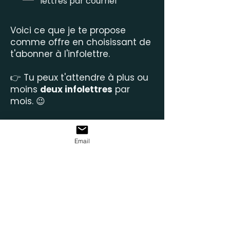
lettres par courriel
Voici ce que je te propose
comme offre en choisissant de
t'abonner à l'infolettre.
👉 Tu peux t'attendre à plus ou
moins
deux infolettres
par
mois. 😉
Je souhaite te faire
sourire
, te
faire
prendre conscience
de
Email
certains aspects dans tes
comportements, tes habitudes
et
t'inspirer
dans tes actions.
C'est pourquoi tu es invité à
répondre aux lettres, à me
proposer ton point de vue ou à