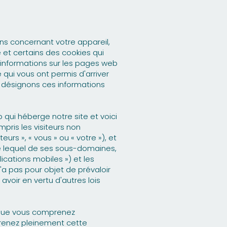
ns concernant votre appareil,
 et certains des cookies qui
es informations sur les pages web
 qui vous ont permis d'arriver
us désignons ces informations
b qui héberge notre site et voici
ompris les visiteurs non
eurs », « vous » ou « votre »), et
e lequel de ses sous-domaines,
lications mobiles ») et les
n'a pas pour objet de prévaloir
avoir en vertu d'autres lois
er que vous comprenez
prenez pleinement cette