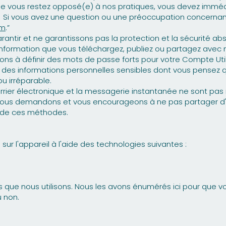
t que vous restez opposé(e) à nos pratiques, vous devez immé
s. Si vous avez une question ou une préoccupation concernan
om
.”
antir et ne garantissons pas la protection et la sécurité ab
information que vous téléchargez, publiez ou partagez avec n
s à définir des mots de passe forts pour votre Compte Utili
e des informations personnelles sensibles dont vous pensez q
u irréparable.
urrier électronique et la messagerie instantanée ne sont 
ous demandons et vous encourageons à ne pas partager d'
e de ces méthodes.
 sur l'appareil à l'aide des technologies suivantes :
ns que nous utilisons. Nous les avons énumérés ici pour que vou
u non.