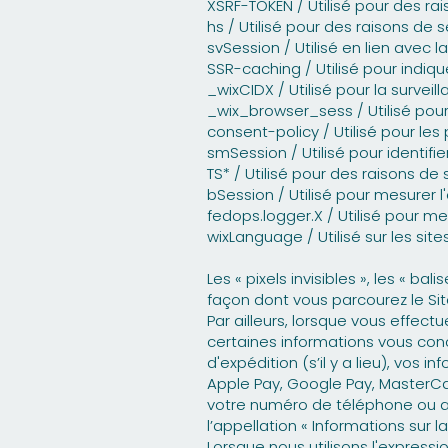
XSRF-TOKEN / Utilisé pour des ra
hs / Utilisé pour des raisons de s
svSession / Utilisé en lien avec l
SSR-caching / Utilisé pour indiqu
_wixCIDX / Utilisé pour la surv
_wix_browser_sess / Utilisé po
consent-policy / Utilisé pour le
smSession / Utilisé pour identif
TS* / Utilisé pour des raisons de 
bSession / Utilisé pour mesurer l
fedops.logger.X / Utilisé pour me
wixLanguage / Utilisé sur les site
Les « pixels invisibles », les « ba
façon dont vous parcourez le Sit
Par ailleurs, lorsque vous effect
certaines informations vous conc
d'expédition (s’il y a lieu), vos
Apple Pay, Google Pay, MasterCar
votre numéro de téléphone ou a
l’appellation « Informations sur
Lorsque nous utilisons l'expressi