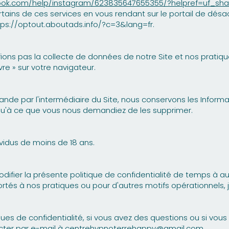
ook.com/help/instagram/623835647655355/?helpref=uf_sha
tains de ces services en vous rendant sur le portail de désac
tps://optout.aboutads.info/?c=3&lang=fr.
ions pas la collecte de données de notre Site et nos pratique
re » sur votre navigateur.
de par l'intermédiaire du Site, nous conservons les Infor
usqu'à ce que vous nous demandiez de les supprimer.
ividus de moins de 18 ans.
ier la présente politique de confidentialité de temps à autre
és à nos pratiques ou pour d'autres motifs opérationnels, j
iques de confidentialité, si vous avez des questions ou si vo
cter par e-mail à
centrehypnoterrehappy@gmail.com