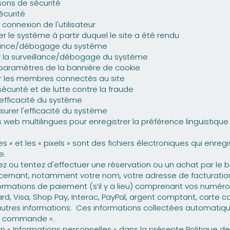
isons de sécurité
écurité
a connexion de l'utilisateur
er le système à partir duquel le site a été rendu
eillance/débogage du système
ur la surveillance/débogage du système
s paramètres de la bannière de cookie
ier les membres connectés au site
sécurité et de lutte contre la fraude
'efficacité du système
surer l'efficacité du système
s web multilingues pour enregistrer la préférence linguistique d
lises » et les « pixels » sont des fichiers électroniques qui enre
e.
uez ou tentez d'effectuer une réservation ou un achat par le bi
ernant, notamment votre nom, votre adresse de facturation (s
 informations de paiement (s’il y a lieu) comprenant vos numéro
d, Visa, Shop Pay, Interac, PayPal, argent comptant, carte 
utres informations. Ces informations collectées automati
 la commande ».
on « Informations personnelles » dans la présente Politique de