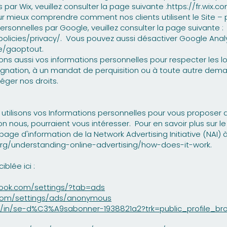
par Wix, veuillez consulter la page suivante :
https://fr.wix.
 mieux comprendre comment nos clients utilisent le Site – p
 personnelles par Google, veuillez consulter la page suivante :
olicies/privacy/.
Vous pouvez aussi désactiver Google Analyti
e/gaoptout.
gions aussi vos informations personnelles pour respecter les l
signation, à un mandat de perquisition ou à toute autre de
éger nos droits.
tilisons vos Informations personnelles pour vous proposer d
 nous, pourraient vous intéresser. Pour en savoir plus sur l
page d'information de la Network Advertising Initiative (NAI) à
org/understanding-online-advertising/how-does-it-work.
iblée ici :
ook.com/settings/?tab=ads
com/settings/ads/anonymous
om/in/se-d%C3%A9sabonner-1938821a2?trk=public_profile_br