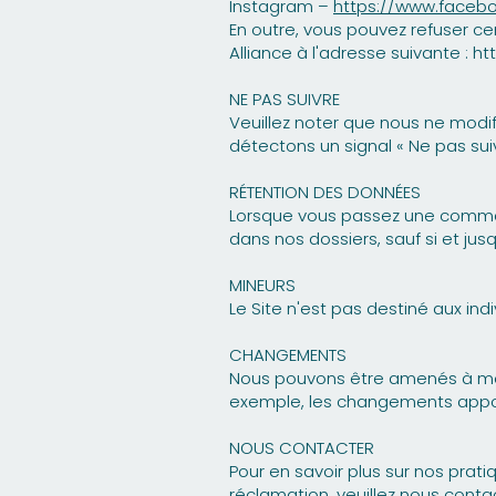
Instagram –
https://www.faceb
En outre, vous pouvez refuser cer
Alliance à l'adresse suivante :
ht
NE PAS SUIVRE
Veuillez noter que nous ne modif
détectons un signal « Ne pas suiv
RÉTENTION DES DONNÉES
Lorsque vous passez une comman
dans nos dossiers, sauf si et j
MINEURS
Le Site n'est pas destiné aux ind
CHANGEMENTS
Nous pouvons être amenés à modif
exemple, les changements apport
NOUS CONTACTER
Pour en savoir plus sur nos prat
réclamation, veuillez nous conta