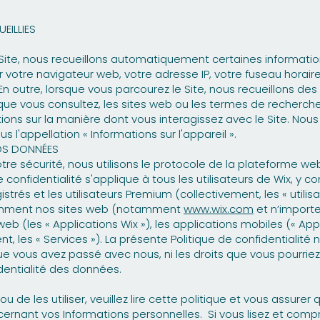
EILLIES
 Site, nous recueillons automatiquement certaines informatio
otre navigateur web, votre adresse IP, votre fuseau horaire
. En outre, lorsque vous parcourez le Site, nous recueillons d
 que vous consultez, les sites web ou les termes de recherche
ations sur la manière dont vous interagissez avec le Site. No
l'appellation « Informations sur l'appareil ».
S DONNÉES
otre sécurité, nous utilisons le protocole de la plateforme we
de confidentialité s'applique à tous les utilisateurs de Wix, y c
istrés et les utilisateurs Premium (collectivement, les « utilisat
tamment nos sites web (notamment
www.wix.com
et n’import
 web (les « Applications Wix »), les applications mobiles (« App
, les « Services »). La présente Politique de confidentialité 
ue vous avez passé avec nous, ni les droits que vous pourriez 
dentialité des données.
u de les utiliser, veuillez lire cette politique et vous assur
ernant vos Informations personnelles. Si vous lisez et com